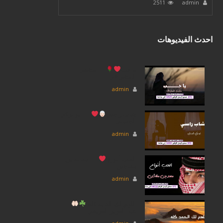
2511
admin
احدث الفيديوهات
يا حب
|| مشعل
المشرافى
admin
شاب راسي
|| ابو تركي
السنانى
admin
الحب أنواع
|| محمد بن
مخاشن
admin
اللهم لك الحمد كله
||
عبد العزيز العريقي