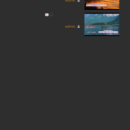
admin
دعاء أستغفر الله
||
منصور الناصر
admin