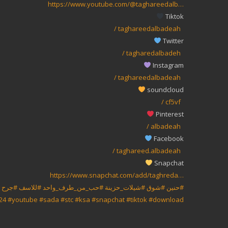
https://www.youtube.com/@taghareedalb…
Tiktok
/ taghareedalbadeah
Twitter
/ tagharedalbadeh
Instagram
/ taghareedalbadeah
soundcloud
/ cf5vf
Pinterest
/ albadeah
Facebook
/ taghareed.albadeah
Snapchat
https://www.snapchat.com/add/taghreda…
#حنين
#شوق
#شيلات_حزينة
#حب_من_طرف_واحد
#للاسف
#جرح
24
#youtube
#sada
#stc
#ksa
#snapchat
#tiktok
#download