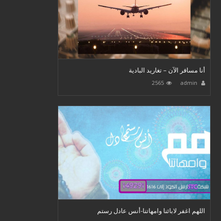
أنا مسافر الآن – تغاريد البادية
2565
admin
اللهم اغفر لابائنا وامهاتنا-أنس عادل رستم