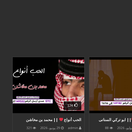
124
|| ابو تركي السنانى
الحب أنواع
|| محمد بن مخاشن
88
admin
29 يونيو، 2026
321