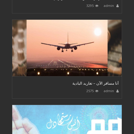
3295
admin
أنا مسافر الآن – تغاريد البادية
2575
admin