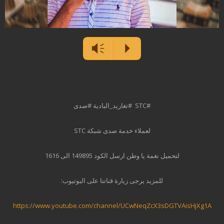
مشغل
Vm
P
الصوت
#STC #تغاريد_البادية #صدى
لعملاء خدمة صدى شبكة STC
لتحميل نغمة يا وطن ارسل الكود 149895 الى 1616
للمزيد يرجى زيارة قناتنا على اليوتيوب:
https://www.youtube.com/channel/UCwNeqZcX3sDGTVAisHjXg1A