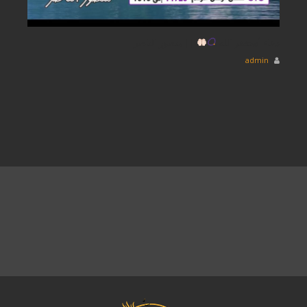
دعاء أستغفر الله
|| منصور الناصر
admin