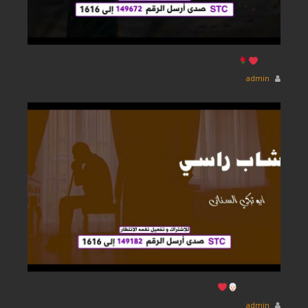
يا حب
|| مشعل المشرافى
admin
شاب راسي
|| ابو تركي السنانى
admin