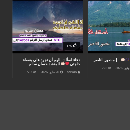
175
|| منصور الناصر
دعاء اسألك اللهم أن تجود علي بقضاء
حاجتي
للمنشد حسان سالم
296
admin
20 مايو، 2026
533