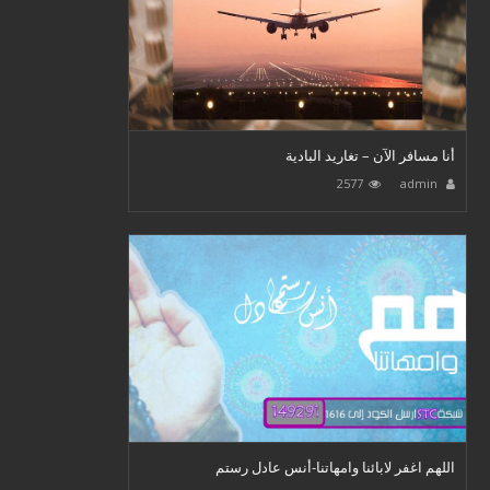
أنا مسافر الآن – تغاريد البادية
2577
admin
اللهم اغفر لابائنا وامهاتنا-أنس عادل رستم