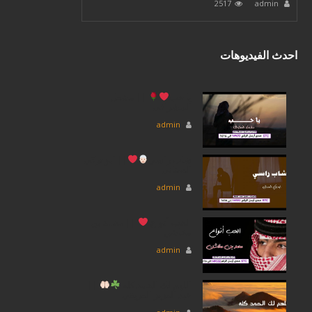
2517
admin
احدث الفيديوهات
يا حب
|| مشعل
المشرافى
admin
شاب راسي
|| ابو تركي
السنانى
admin
الحب أنواع
|| محمد بن
مخاشن
admin
اللهم لك الحمد كله
||
عبد العزيز العريقي