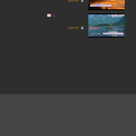
admin
دعاء أستغفر الله
||
منصور الناصر
admin