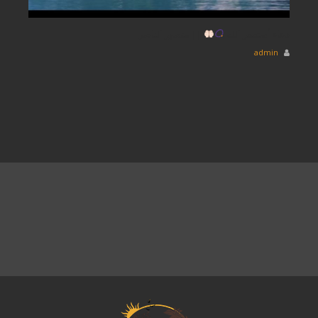
دعاء أستغفر الله
|| منصور الناصر
admin