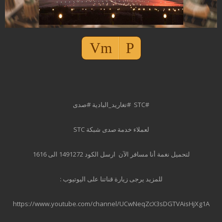
مشغل
Vm
P
الصوت
#STC #تغاريد_البادية #صدى
لعملاء خدمة
صدى
شبكة STC
لتحميل نغمة أنا مسافر الآن ارسل الكود 1491272 الى 1616
للمزيد يرجى زيارة قناتنا على اليوتيوب :
https://www.youtube.com/channel/UCwNeqZcX3sDGTVAisHjXg1A