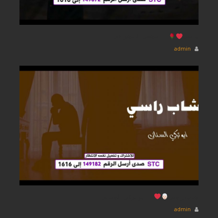
يا حب
|| مشعل المشرافى
admin
شاب راسي
|| ابو تركي السنانى
admin