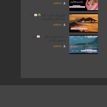
admin
اللهم لك الحمد كله
||
عبد العزيز العريقي
admin
دعاء أستغفر الله
||
منصور الناصر
admin