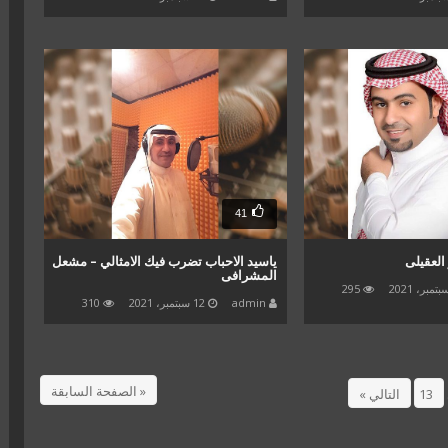
41
العقيلى
ياسيد الاحباب تضرب فيك الامثالي – مشعل
المشرافى
295
admin
12 سبتمبر، 2021
310
« الصفحة السابقة
13
التالي »