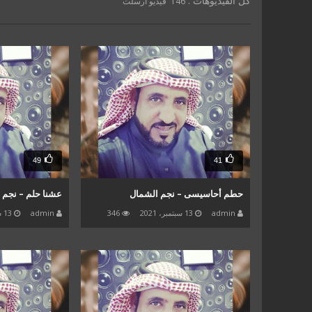
كل الفيديوهات :
146 فيديو أرسلت
49
41
حطم أحاسيسى – نجم الشمال
عشنا حلم – نجم 
admin
13 سبتمبر، 2021
346
admin
13 سبتمبر، 2021