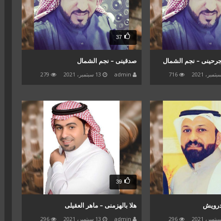
37
تجرحينى – نجم الشمال
صدقينى – نجم الشمال
716
admin
13 سبتمبر، 2021
279
39
درويش
هلا بالهزمنى – ماهر العقيلى
296
admin
13 سبتمبر، 2021
296