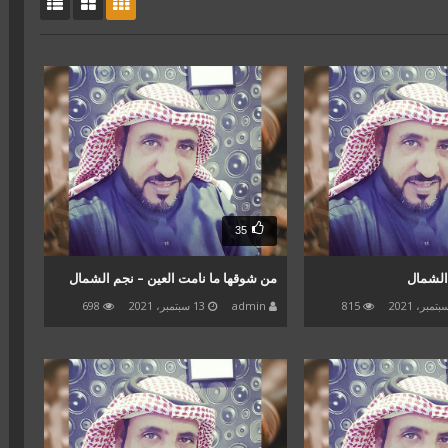
35
الشمال
من شوقها ما نامت العين – نجم الشمال
815
admin
13 سبتمبر، 2021
698