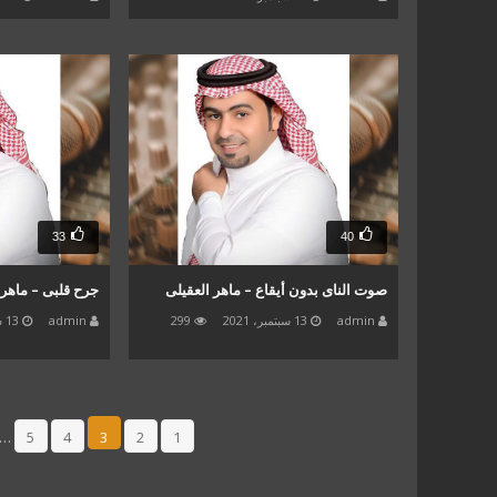
33
40
صوت الناى بدون أيقاع – ماهر العقيلى
جرح قلبى – ماهر 
admin
13 سبتمبر، 2021
299
admin
13 سبتمبر، 2021
…
5
4
3
2
1