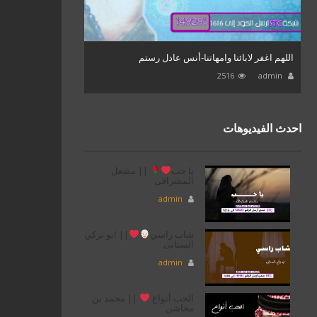
اللهم اغفر لابائنا وامهاتنا-أنس عادل رستم
2516
admin
احدث الفيديوهات
يا حب
|| مشعل
المشرافى
admin
شاب راسي
|| ابو تركي
السنانى
admin
الحب أنواع
|| محمد بن
مخاشن