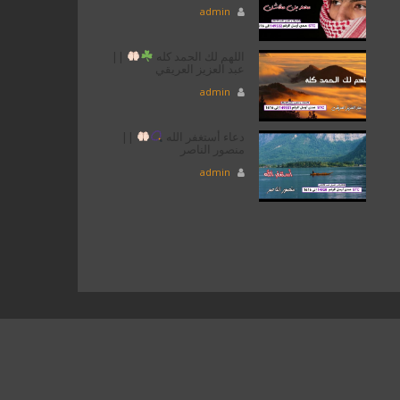
admin
اللهم لك الحمد كله
||
عبد العزيز العريقي
admin
دعاء أستغفر الله
||
منصور الناصر
admin