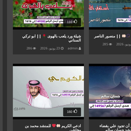
110
|| منصور الناصر
شيلة ورد يلعب بالهوى
|| ابو تركي
السناني
285
admin
23 يونيو، 2026
286
160
 أن تجود علي بقضاء
ادعي الكريم
للمنشد محمد بن
شد حسان سالم
مخاشن