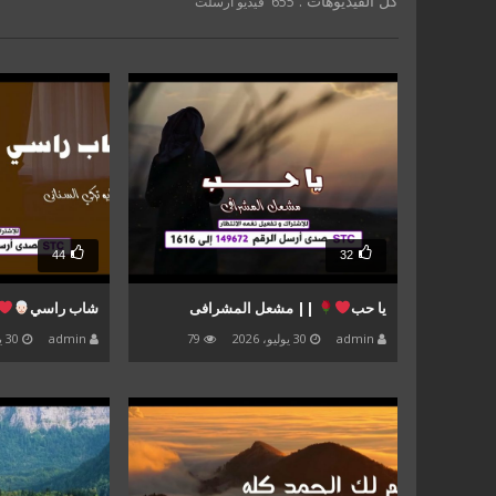
كل الفيديوهات :
655 فيديو أرسلت
44
32
يا حب
|| مشعل المشرافى
شاب راسي
admin
30 يوليو، 2026
79
admin
30 يوليو، 2026