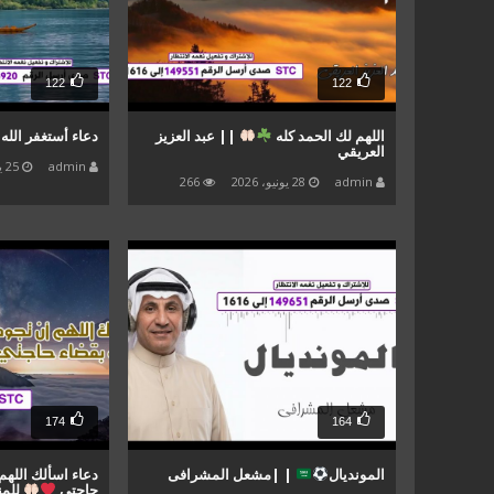
122
122
اللهم لك الحمد كله
|| عبد العزيز
دعاء أستغفر الله
العريقي
admin
25 يونيو، 2026
admin
28 يونيو، 2026
266
174
164
المونديال
| |مشعل المشرافى
دعاء اسألك اللهم
حاجتي
للمن