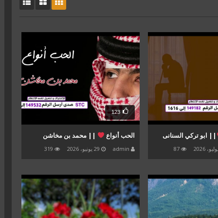
123
|| ابو تركي السنانى
الحب أنواع
|| محمد بن مخاشن
87
admin
29 يونيو، 2026
319