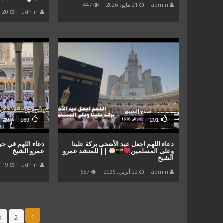
admin
21 مايو، 2026
447
admin
20 مايو، 2026
169
201
دعاء اللهم اجعل عيد الأضحى بركة علينا
دعاء اللهم في ح
وعلى المسلمين
|| للمنشد عمرو
عمرو الشيخ
الشيخ
admin
19 أبريل، 2026
admin
22 أبريل، 2026
657
3
2
1