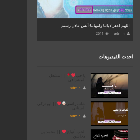
اللهم اغفر لابائنا وامهاتنا-أنس عادل رستم
2511
admin
احدث الفيديوهات
يا حب
|| مشعل
المشرافى
admin
شاب راسي
|| ابو تركي
السنانى
admin
الحب أنواع
|| محمد بن
مخاشن