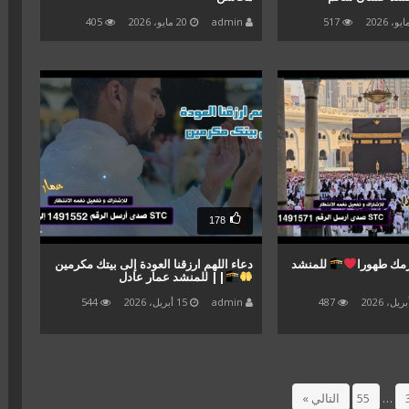
517
admin
20 مايو، 2026
405
178
رمك طهورا
للمنشد
دعاء اللهم ارزقنا العودة إلى بيتك مكرمين
|| للمنشد عمار عادل
487
admin
15 أبريل، 2026
544
…
55
التالي »